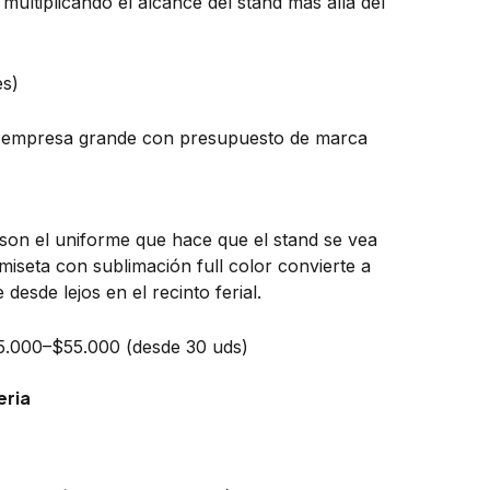
multiplicando el alcance del stand más allá del
es)
e empresa grande con presupuesto de marca
son el uniforme que hace que el stand se vea
iseta con sublimación full color convierte a
esde lejos en el recinto ferial.
.000–$55.000 (desde 30 uds)
eria