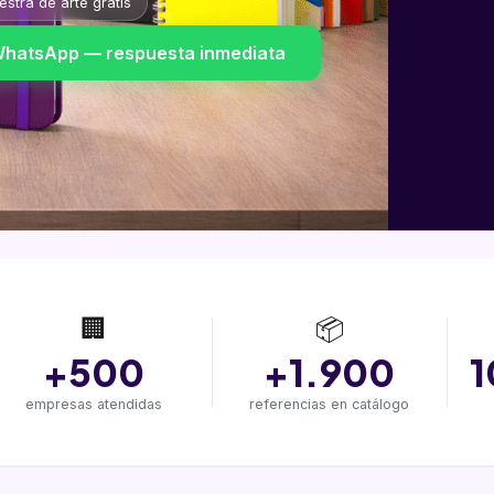
stra de arte gratis
WhatsApp — respuesta inmediata
🏢
📦
+500
+1.900
1
empresas atendidas
referencias en catálogo