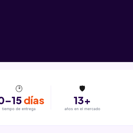
🕑
🛡
0–15
días
13+
tiempo de entrega
años en el mercado