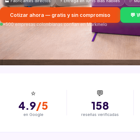
🏭 Fabricantes directos
⚡ Entrega en 10–15 días hábiles
✅ Mue
Cotizar ahora — gratis y sin compromiso
💬 
+500 empresas colombianas confían en Markmelo
⭐
💬
4.9
/5
158
en Google
reseñas verificadas