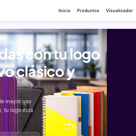
Inicio
Productos
Visualizador
das con tu logo
vo clásico y
 de mayor uso
, tu logo está