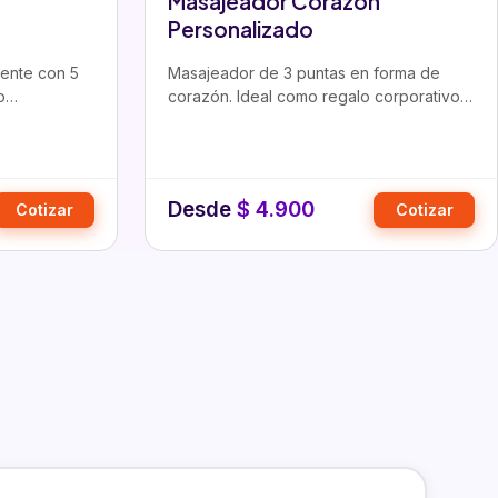
Masajeador Corazon
Personalizado
rente con 5
Masajeador de 3 puntas en forma de
o
corazón. Ideal como regalo corporativo
ara
personalizado para empresas…
Desde
$
4.900
Cotizar
Cotizar