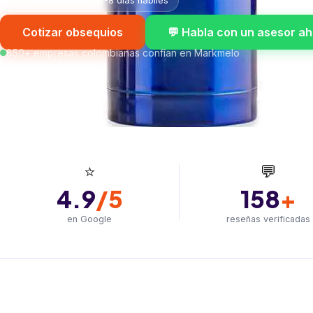
⚡ Entrega promedio 2-8 días hábiles
Cotizar obsequios
💬 Habla con un asesor a
850+ empresas colombianas confían en Markmelo
⭐
💬
4.9
/5
158
+
en Google
reseñas verificadas