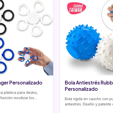
nger Personalizado
Bola Antiestrés Rubb
Personalizado
ca plástica para dedos,
función movilizar los
Bola rígida en caucho con p
exores y extensores de…
antiestrés. Diseño y patente
Ideal como regalo corporati