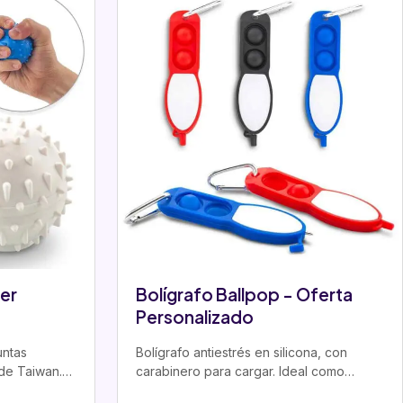
er
Bolígrafo Ballpop - Oferta
Personalizado
untas
Bolígrafo antiestrés en silicona, con
 de Taiwan.
carabinero para cargar. Ideal como
vo…
regalo corporativo personalizado para