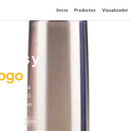
Inicio
Productos
Visualizador
ivos y
Logo
es y fideliza
go desde $950
as especiales.
evos desde $500.000