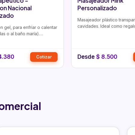
apeutico -
Masajeador Mink
on Nacional
Personalizado
izado
Masajeador plástico transpa
cavidades. Ideal como regal
n gel, para enfriar o calentar
corporativo personalizado p
as o al baño maría).
empresas en Colombia.
sobre…
4.380
Desde
$
8.500
Cotizar
omercial