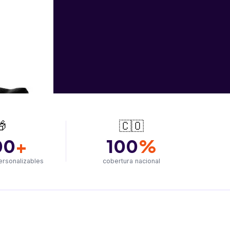

🇨🇴
00
+
100
%
ersonalizables
cobertura nacional