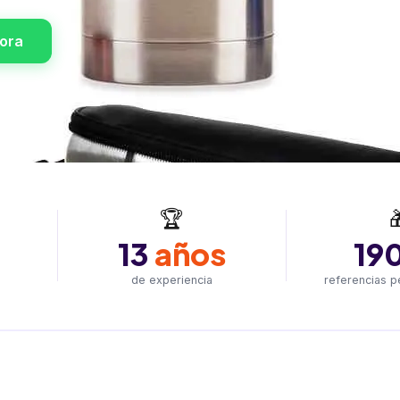
hora
🏆

13
años
19
de experiencia
referencias p