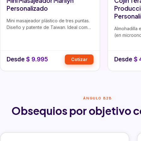
Mini Masajeador Marilyn
Cojin Ter
Personalizado
Producci
Personal
Mini masajeador plástico de tres puntas.
Diseño y patente de Taiwan. Ideal como
Almohadilla e
regalo corporativo…
(en microond
Producción 
Desde
$
9.995
Desde
$
Cotizar
ÁNGULO B2B
Obsequios por objetivo c