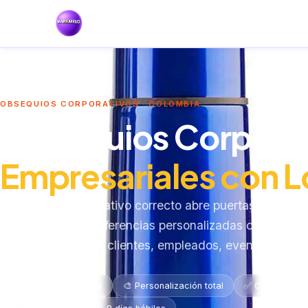
OBSEQUIOS CORPORATIVOS · COLOMBIA
Obsequios Corporat
Empresariales con 
El obsequio corporativo correcto abre puertas comercial
equipos. +1.900 referencias personalizadas con tu lo
por unidad — para clientes, empleados, eventos y fech
🎁 +1.900 referencias
🎨 Personalización total
✅ Clientes nu