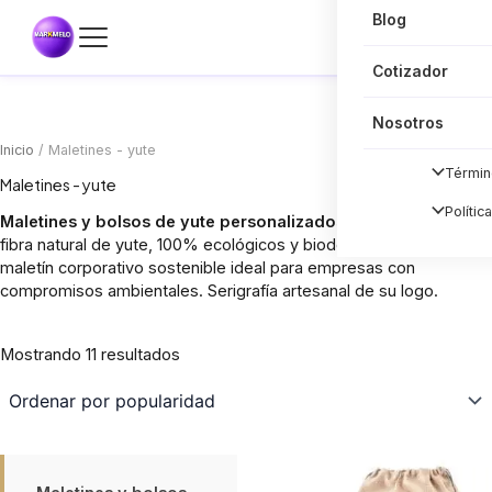
Blog
Cotizador
Nosotros
Inicio
/ Maletines - yute
Términ
Maletines - yute
Polític
Maletines y bolsos de yute personalizados
: fabricados con
fibra natural de yute, 100% ecológicos y biodegradables. El
maletín corporativo sostenible ideal para empresas con
compromisos ambientales. Serigrafía artesanal de su logo.
Sorted
Mostrando 11 resultados
by
popularity