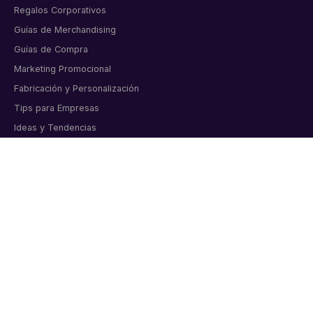
Regalos Corporativos
Guías de Merchandising
Guías de Compra
Marketing Promocional
Fabricación y Personalización
Tips para Empresas
Ideas y Tendencias
Tendencias y Marketing
Celebraciones Corporativas
Tips y Consejos
CONTACTO
Artículos corporativos personalizados para empresas
colombianas. Bogotá, desde 2011.
📞 6015998919
💬 WhatsApp directo