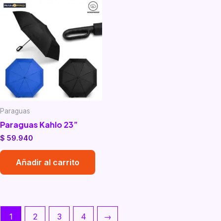
Paraguas
Paraguas Kahlo 23”
$
59.940
Añadir al carrito
1
2
3
4
→