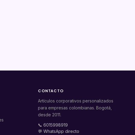
CONTACTO
Artículos corporativos personalizados
para empresas colombianas. Bogotá,
desde 2011.
es
📞 6015998919
💬 WhatsApp directo