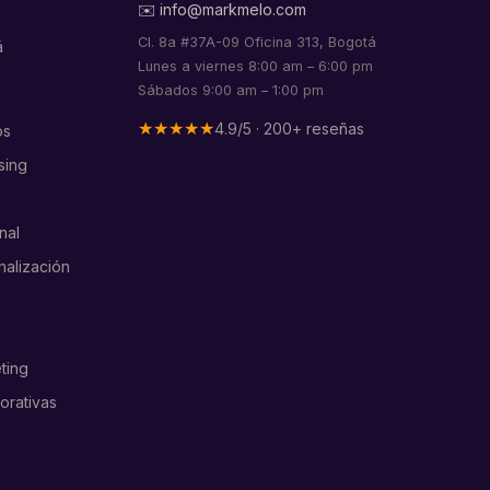
✉️ info@markmelo.com
Cl. 8a #37A-09 Oficina 313, Bogotá
á
Lunes a viernes 8:00 am – 6:00 pm
Sábados 9:00 am – 1:00 pm
★★★★★
4.9/5 · 200+ reseñas
os
sing
nal
nalización
ting
orativas