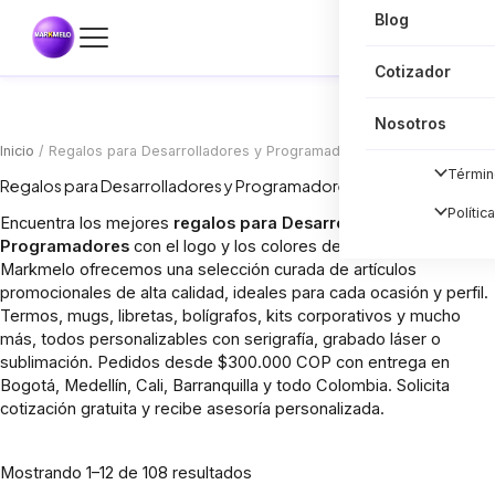
Blog
Cotizador
Nosotros
Inicio
/ Regalos para Desarrolladores y Programadores Personalizados
Términ
Regalos para Desarrolladores y Programadores Personalizados
Polític
Encuentra los mejores
regalos para Desarrolladores y
Programadores
con el logo y los colores de tu empresa. En
Markmelo ofrecemos una selección curada de artículos
promocionales de alta calidad, ideales para cada ocasión y perfil.
Termos, mugs, libretas, bolígrafos, kits corporativos y mucho
más, todos personalizables con serigrafía, grabado láser o
sublimación. Pedidos desde $300.000 COP con entrega en
Bogotá, Medellín, Cali, Barranquilla y todo Colombia. Solicita
cotización gratuita y recibe asesoría personalizada.
Sorted
Mostrando 1–12 de 108 resultados
by