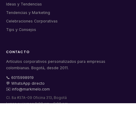
Ideas y Tendencias
Tendencias y Marketing
Celebraciones Corporativas
Tips y Consejos
CONTACTO
Artículos corporativos personalizados para empresas
colombianas. Bogotá, desde 2011.
📞 6015998919
💬 WhatsApp directo
✉️ info@markmelo.com
Cl. 8a #37A-09 Oficina 313, Bogotá
Lunes a viernes 8:00 am – 6:00 pm
Sábados 9:00 am – 1:00 pm
★★★★★
4.9/5 · 200+ reseñas