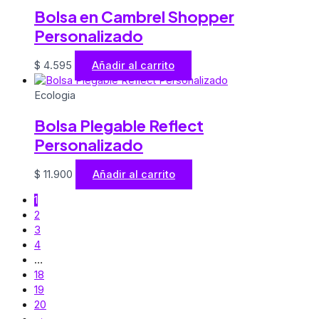
Bolsa en Cambrel Shopper
Personalizado
$
4.595
Añadir al carrito
Ecologia
Bolsa Plegable Reflect
Personalizado
$
11.900
Añadir al carrito
1
2
3
4
…
18
19
20