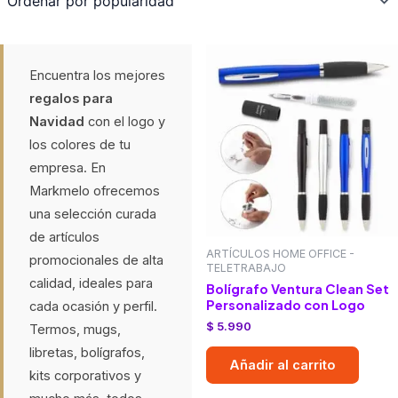
Encuentra los mejores
regalos para
Navidad
con el logo y
los colores de tu
empresa. En
Markmelo ofrecemos
una selección curada
de artículos
ARTÍCULOS HOME OFFICE -
promocionales de alta
TELETRABAJO
calidad, ideales para
Bolígrafo Ventura Clean Set
Personalizado con Logo
cada ocasión y perfil.
$
5.990
Termos, mugs,
libretas, bolígrafos,
Añadir al carrito
kits corporativos y