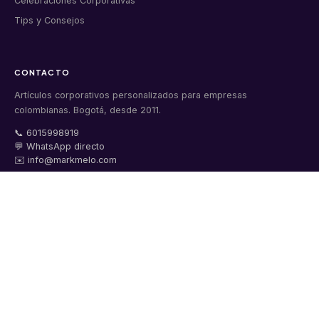
Celebraciones Corporativas
Tips y Consejos
CONTACTO
Artículos corporativos personalizados para empresas
colombianas. Bogotá, desde 2011.
📞 6015998919
💬 WhatsApp directo
✉️ info@markmelo.com
Cl. 8a #37A-09 Oficina 313, Bogotá
Lunes a viernes 8:00 am – 6:00 pm
Sábados 9:00 am – 1:00 pm
★★★★★
4.9/5 · 200+ reseñas
Facebook
Instagram
Pinterest
YouTube
Markmelo
Markmelo
Markmelo
Markmelo