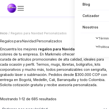
Blog
Cotizador
Nosotros
Inicio
/ Regalos para Navidad Personalizados
Términ
Regalos para Navidad Personalizados
Polític
Encuentra los mejores
regalos para Navidad
con el logo y los
colores de tu empresa. En Markmelo ofrecemos una selección
curada de artículos promocionales de alta calidad, ideales para
cada ocasión y perfil. Termos, mugs, libretas, bolígrafos, kits
corporativos y mucho más, todos personalizables con serigrafía,
grabado láser o sublimación. Pedidos desde $300.000 COP con
entrega en Bogotá, Medellín, Cali, Barranquilla y todo Colombia.
Solicita cotización gratuita y recibe asesoría personalizada.
Sorted
Mostrando 1–12 de 685 resultados
by
popularity