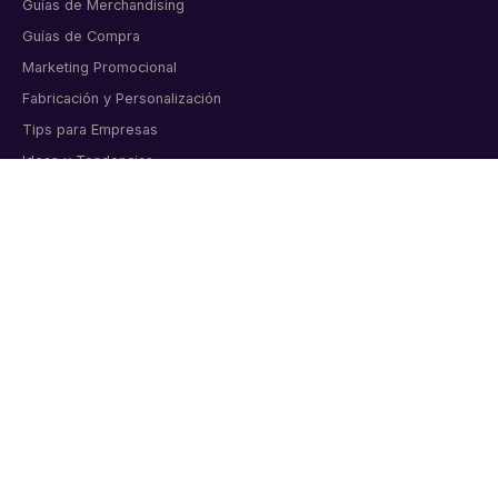
Guías de Merchandising
Guías de Compra
Marketing Promocional
Fabricación y Personalización
Tips para Empresas
Ideas y Tendencias
Tendencias y Marketing
Celebraciones Corporativas
Tips y Consejos
CONTACTO
Artículos corporativos personalizados para empresas
colombianas. Bogotá, desde 2011.
📞 6015998919
💬 WhatsApp directo
✉️ info@markmelo.com