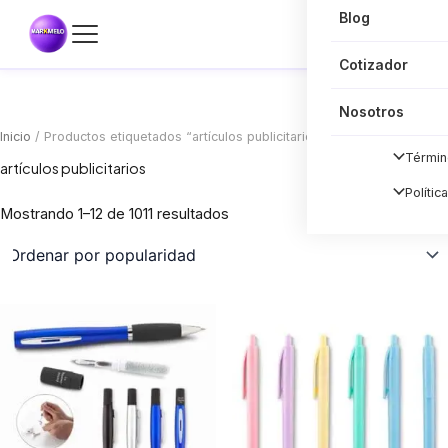
Blog
Cotizador
Nosotros
Inicio
/ Productos etiquetados “artículos publicitarios”
Términ
artículos publicitarios
Polític
Sorted
Mostrando 1–12 de 1011 resultados
by
popularity