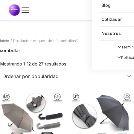
Blog
Cotizador
Nosotros
Inicio
/ Productos etiquetados “sombrillas”
Términ
sombrillas
Polític
Sorted
Mostrando 1–12 de 27 resultados
by
popularity