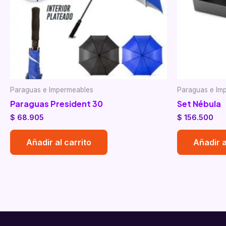
Paraguas e Impermeables
Paraguas e Im
Paraguas President 30
Set Nébula
$
68.905
$
156.500
Añadir al carrito
Añadir a