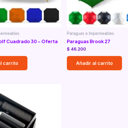
permeables
Paraguas e Impermeables
lf Cuadrado 30 – Oferta
Paraguas Brook 27
$
46.200
l carrito
Añadir al carrito