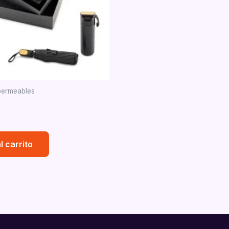
permeables
l carrito