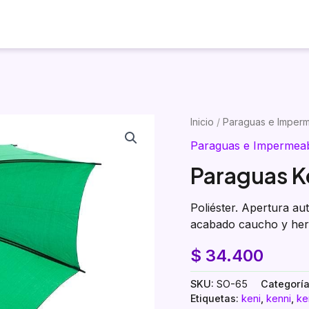
Inicio
Productos
Visualizador
Inicio
/
Paraguas e Imper
Paraguas e Impermea
Paraguas K
Poliéster. Apertura a
acabado caucho y herr
$
34.400
SKU:
SO-65
Categorí
Etiquetas:
keni
,
kenni
,
ke