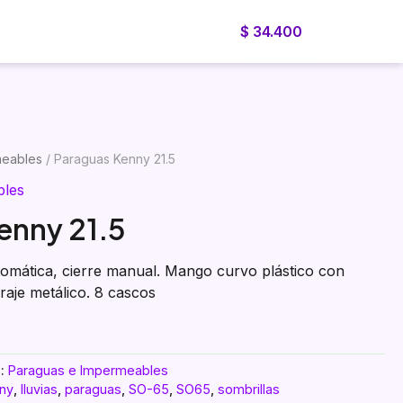
$
34.400
Blog
Cotizador
Nosotros
Cotiza ahora
meables
/ Paraguas Kenny 21.5
bles
enny 21.5
utomática, cierre manual. Mango curvo plástico con
aje metálico. 8 cascos
a:
Paraguas e Impermeables
ny
,
lluvias
,
paraguas
,
SO-65
,
SO65
,
sombrillas