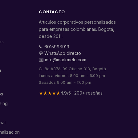
CONTACTO
Artículos corporativos personalizados
para empresas colombianas. Bogotá,
desde 2011.
es
📞 6015998919
💬 WhatsApp directo
✉️ info@markmelo.com
Cl. 8a #37A-09 Oficina 313, Bogotá
á
Lunes a viernes 8:00 am – 6:00 pm
Sábados 9:00 am – 1:00 pm
★★★★★
4.9/5 · 200+ reseñas
os
sing
nal
nalización