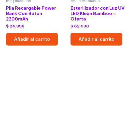
mug plasticos
Antimicrobianos
Pila Recargable Power
Esterilizador con Luz UV
Bank Con Boton
LED Klean Bamboo –
2200mAh
Oferta
$
24.990
$
62.900
Añadir al carrito
Añadir al carrito