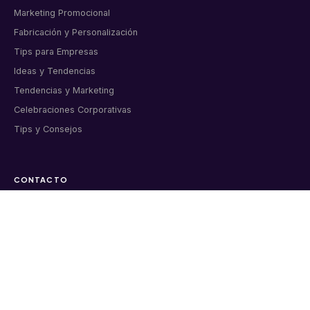
Marketing Promocional
Fabricación y Personalización
Tips para Empresas
Ideas y Tendencias
Tendencias y Marketing
Celebraciones Corporativas
Tips y Consejos
CONTACTO
Artículos corporativos personalizados para empresas
colombianas. Bogotá, desde 2011.
📞 6015998919
💬 WhatsApp directo
✉️ info@markmelo.com
Cl. 8a #37A-09 Oficina 313, Bogotá
Lunes a viernes 8:00 am – 6:00 pm