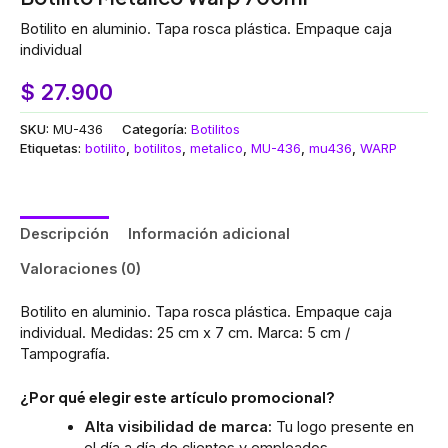
Botilito en aluminio. Tapa rosca plástica. Empaque caja
individual
$
27.900
SKU:
MU-436
Categoría:
Botilitos
Etiquetas:
botilito
,
botilitos
,
metalico
,
MU-436
,
mu436
,
WARP
Descripción
Información adicional
Valoraciones (0)
Botilito en aluminio. Tapa rosca plástica. Empaque caja
individual. Medidas: 25 cm x 7 cm. Marca: 5 cm /
Tampografía.
¿Por qué elegir este artículo promocional?
Alta visibilidad de marca:
Tu logo presente en
el día a día de clientes y empleados