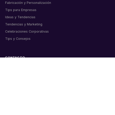
Fabricación y Personalización
Tips para Empresas
Ideas y Tendencias
Tendencias y Marketing
Celebraciones Corporativas
Tips y Consejos
CONTACTO
Artículos corporativos personalizados para empresas
colombianas. Bogotá, desde 2011.
📞 6015998919
💬 WhatsApp directo
✉️ info@markmelo.com
Cl. 8a #37A-09 Oficina 313, Bogotá
Lunes a viernes 8:00 am – 6:00 pm
Sábados 9:00 am – 1:00 pm
★★★★★
4.9/5 · 200+ reseñas