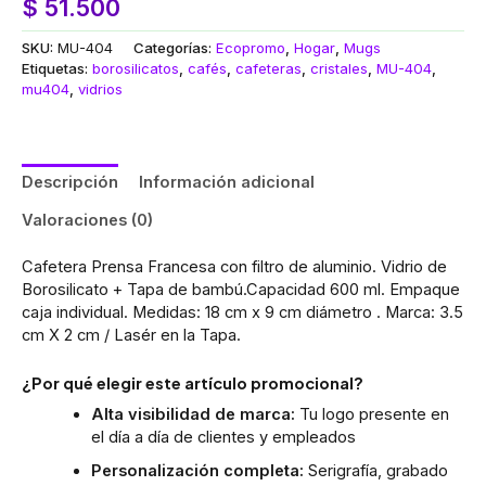
$
51.500
SKU:
MU-404
Categorías:
Ecopromo
,
Hogar
,
Mugs
Etiquetas:
borosilicatos
,
cafés
,
cafeteras
,
cristales
,
MU-404
,
mu404
,
vidrios
Descripción
Información adicional
Valoraciones (0)
Cafetera Prensa Francesa con filtro de aluminio. Vidrio de
Borosilicato + Tapa de bambú.Capacidad 600 ml. Empaque
caja individual. Medidas: 18 cm x 9 cm diámetro . Marca: 3.5
cm X 2 cm / Lasér en la Tapa.
¿Por qué elegir este artículo promocional?
Alta visibilidad de marca:
Tu logo presente en
el día a día de clientes y empleados
Personalización completa:
Serigrafía, grabado