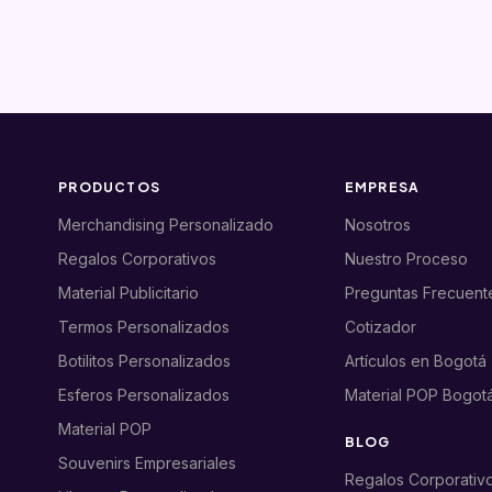
PRODUCTOS
EMPRESA
Merchandising Personalizado
Nosotros
Regalos Corporativos
Nuestro Proceso
Material Publicitario
Preguntas Frecuent
Termos Personalizados
Cotizador
Botilitos Personalizados
Artículos en Bogotá
Esferos Personalizados
Material POP Bogot
Material POP
BLOG
Souvenirs Empresariales
Regalos Corporativ