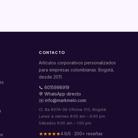
CONTACTO
Artículos corporativos personalizados
para empresas colombianas. Bogotá,
desde 2011.
es
📞 6015998919
💬 WhatsApp directo
✉️ info@markmelo.com
Cl. 8a #37A-09 Oficina 313, Bogotá
á
Lunes a viernes 8:00 am – 6:00 pm
Sábados 9:00 am – 1:00 pm
★★★★★
4.9/5 · 200+ reseñas
os