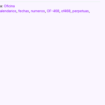
ía:
Oficina
alendarios
,
fechas
,
numeros
,
OF-468
,
of468
,
perpetuas
,