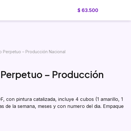
$
63.500
Blog
Cotizador
Nosotros
Cotiza ahora
o Perpetuo – Producción Nacional
 Perpetuo – Producción
 con pintura catalizada, incluye 4 cubos (1 amarillo, 1
dias de la semana, meses y con numero del dia. Empaque