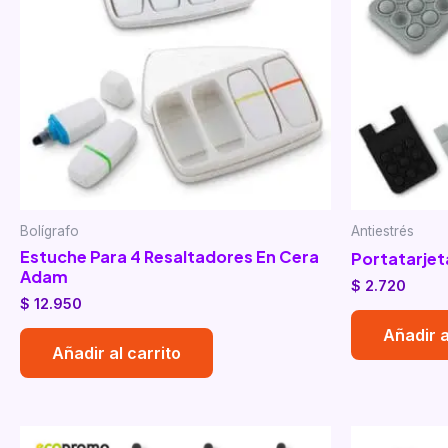
Bolígrafo
Antiestrés
Estuche Para 4 Resaltadores En Cera
Portatarjet
Adam
$
2.720
$
12.950
Añadir a
Añadir al carrito