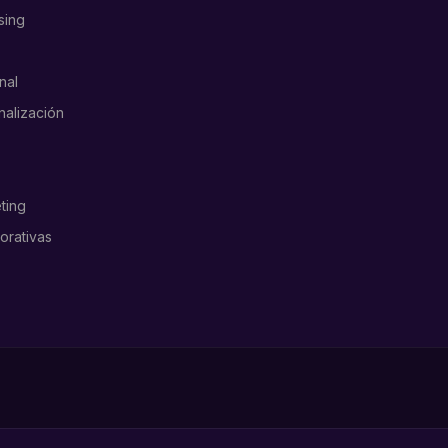
sing
nal
nalización
ting
orativas