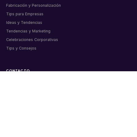
Fabricación y Personalización
Tips para Empresas
Ideas y Tendencias
Tendencias y Marketing
Celebraciones Corporativas
Tips y Consejos
CONTACTO
Artículos corporativos personalizados para empresas
colombianas. Bogotá, desde 2011.
📞 6015998919
💬 WhatsApp directo
✉️ info@markmelo.com
Cl. 8a #37A-09 Oficina 313, Bogotá
Lunes a viernes 8:00 am – 6:00 pm
Sábados 9:00 am – 1:00 pm