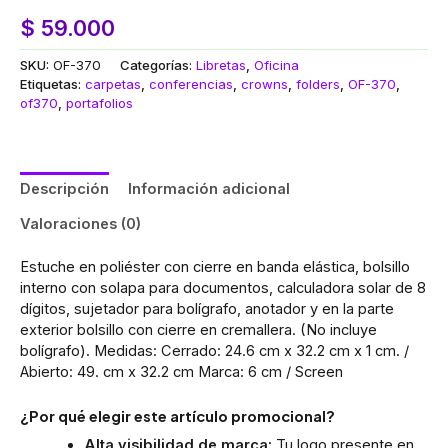
$
59.000
SKU:
OF-370
Categorías:
Libretas
,
Oficina
Etiquetas:
carpetas
,
conferencias
,
crowns
,
folders
,
OF-370
,
of370
,
portafolios
Descripción
Información adicional
Valoraciones (0)
Estuche en poliéster con cierre en banda elástica, bolsillo
interno con solapa para documentos, calculadora solar de 8
dígitos, sujetador para bolígrafo, anotador y en la parte
exterior bolsillo con cierre en cremallera. (No incluye
bolígrafo). Medidas: Cerrado: 24.6 cm x 32.2 cm x 1 cm. /
Abierto: 49. cm x 32.2 cm Marca: 6 cm / Screen
¿Por qué elegir este artículo promocional?
Alta visibilidad de marca:
Tu logo presente en