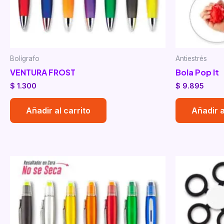
Bolígrafo
Antiestrés
VENTURA FROST
Bola Pop It
$
1.300
$
9.895
Añadir al carrito
Añadir a