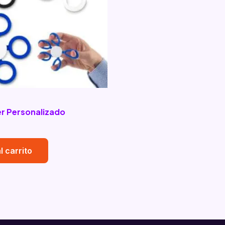
r Personalizado
l carrito