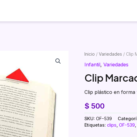
Inicio
Productos
Visualizador
Inicio
/
Variedades
/ Clip 
Infantil
,
Variedades
Clip Marca
Clip plástico en forma 
$
500
SKU:
OF-539
Categor
Etiquetas:
clips
,
OF-539