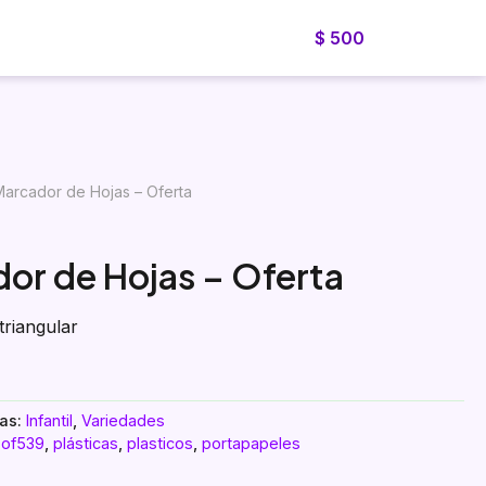
$
500
Blog
Cotizador
Nosotros
Cotiza ahora
Marcador de Hojas – Oferta
dor de Hojas – Oferta
triangular
ías:
Infantil
,
Variedades
,
of539
,
plásticas
,
plasticos
,
portapapeles