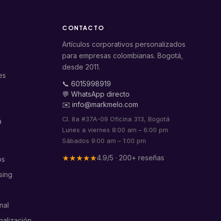
CONTACTO
Artículos corporativos personalizados
para empresas colombianas. Bogotá,
desde 2011.
es
📞 6015998919
💬 WhatsApp directo
✉️ info@markmelo.com
Cl. 8a #37A-09 Oficina 313, Bogotá
á
Lunes a viernes 8:00 am – 6:00 pm
Sábados 9:00 am – 1:00 pm
★★★★★
4.9/5 · 200+ reseñas
os
sing
nal
nalización