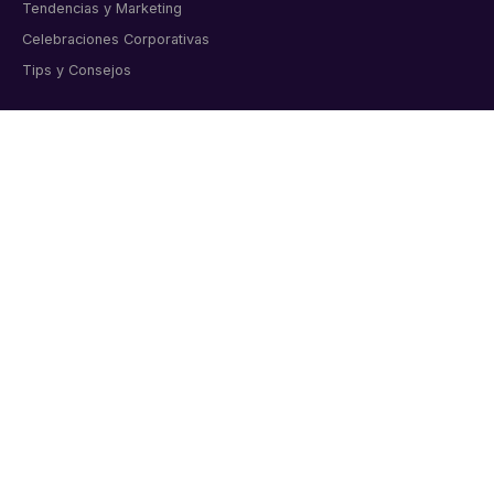
Tendencias y Marketing
Celebraciones Corporativas
Tips y Consejos
CONTACTO
Artículos corporativos personalizados para empresas
colombianas. Bogotá, desde 2011.
📞 6015998919
💬 WhatsApp directo
✉️ info@markmelo.com
Cl. 8a #37A-09 Oficina 313, Bogotá
Lunes a viernes 8:00 am – 6:00 pm
Sábados 9:00 am – 1:00 pm
★★★★★
4.9/5 · 200+ reseñas