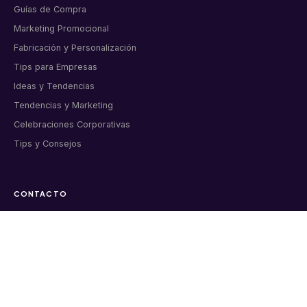
Guías de Compra
Marketing Promocional
Fabricación y Personalización
Tips para Empresas
Ideas y Tendencias
Tendencias y Marketing
Celebraciones Corporativas
Tips y Consejos
CONTACTO
Artículos corporativos personalizados para empresas
colombianas. Bogotá, desde 2011.
📞 6015998919
💬 WhatsApp directo
✉️ info@markmelo.com
Cl. 8a #37A-09 Oficina 313, Bogotá