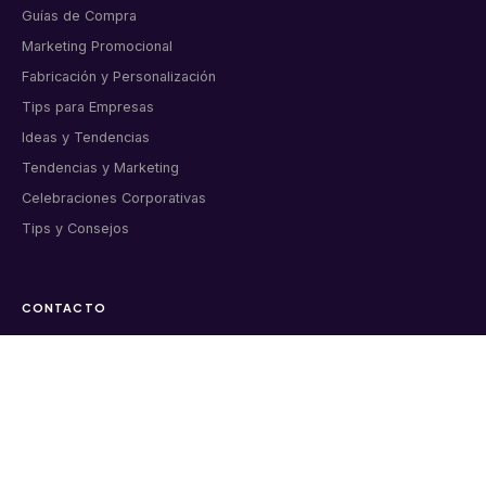
Guías de Compra
Marketing Promocional
Fabricación y Personalización
Tips para Empresas
Ideas y Tendencias
Tendencias y Marketing
Celebraciones Corporativas
Tips y Consejos
CONTACTO
Artículos corporativos personalizados para empresas
colombianas. Bogotá, desde 2011.
📞 6015998919
💬 WhatsApp directo
✉️ info@markmelo.com
Cl. 8a #37A-09 Oficina 313, Bogotá