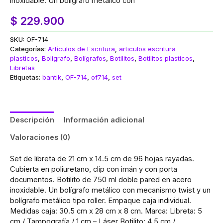
inoxidable. Un bolígrafo metálico con
$
229.900
SKU:
OF-714
Categorías:
Artículos de Escritura
,
articulos escritura
plasticos
,
Bolígrafo
,
Bolígrafos
,
Botilitos
,
Botilitos plasticos
,
Libretas
Etiquetas:
bantik
,
OF-714
,
of714
,
set
Descripción
Información adicional
Valoraciones (0)
Set de libreta de 21 cm x 14.5 cm de 96 hojas rayadas.
Cubierta en poliuretano, clip con imán y con porta
documentos. Botilito de 750 ml doble pared en acero
inoxidable. Un bolígrafo metálico con mecanismo twist y un
bolígrafo metálico tipo roller. Empaque caja individual.
Medidas caja: 30.5 cm x 28 cm x 8 cm. Marca: Libreta: 5
cm / Tampografía / 1 cm – Láser Botilito: 4.5 cm /