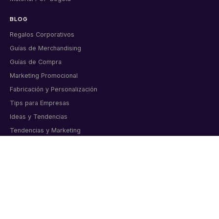
BLOG
Regalos Corporativos
Guías de Merchandising
Guías de Compra
Marketing Promocional
Fabricación y Personalización
Tips para Empresas
Ideas y Tendencias
Tendencias y Marketing
Celebraciones Corporativas
Tips y Consejos
CONTACTO
Artículos corporativos personalizados para empresas