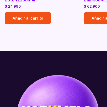
$
24.990
$
62.900
Añadir al carrito
Añadir a