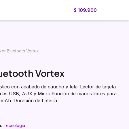
$
109.900
Blog
Cotizador
Nosotros
Cotiza ahora
er Bluetooth Vortex
uetooth Vortex
tico con acabado de caucho y tela. Lector de tarjeta
radas USB, AUX y Micro.Función de manos libres para
00mAh. Duración de batería
a:
Tecnología