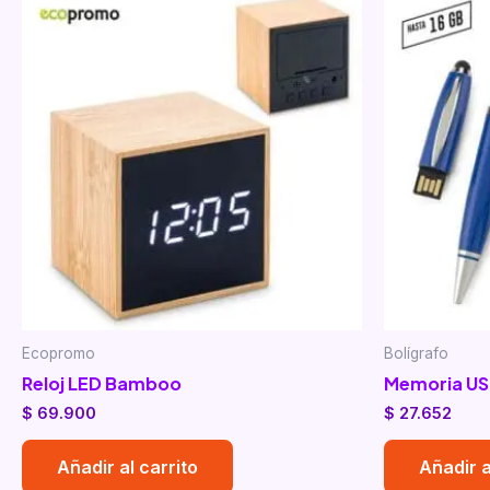
Ecopromo
Bolígrafo
Reloj LED Bamboo
Memoria USB
$
69.900
$
27.652
Añadir al carrito
Añadir a