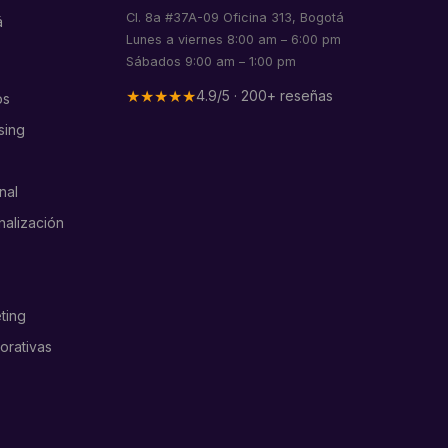
Cl. 8a #37A-09 Oficina 313, Bogotá
á
Lunes a viernes 8:00 am – 6:00 pm
Sábados 9:00 am – 1:00 pm
★★★★★
4.9/5 · 200+ reseñas
os
sing
nal
nalización
ting
orativas