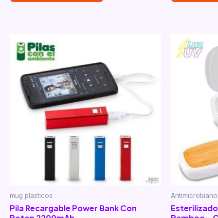
mug plasticos
Antimicrobiano
Pila Recargable Power Bank Con
Esterilizad
Boton 2200mAh
Bamboo – O