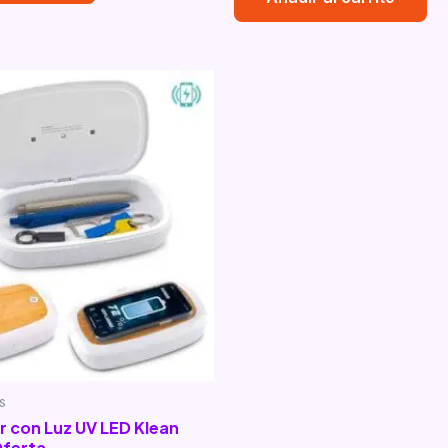
s
or con Luz UV LED Klean
ferta