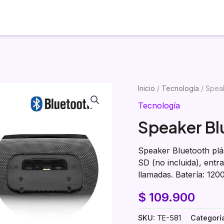
Inicio
Productos
Visualizador
Inicio
/
Tecnología
/ Speak
Tecnología
Speaker Bl
Speaker Bluetooth plás
SD (no incluida), ent
llamadas. Batería: 12
$
109.900
SKU:
TE-581
Categorí