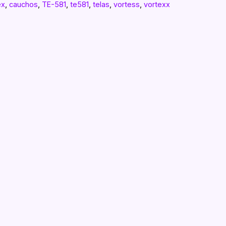
ex
,
cauchos
,
TE-581
,
te581
,
telas
,
vortess
,
vortexx