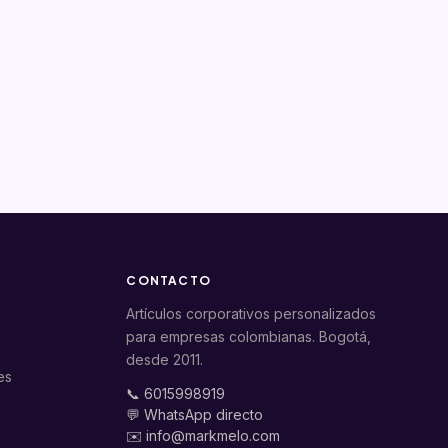
CONTACTO
Artículos corporativos personalizados
para empresas colombianas. Bogotá,
desde 2011.
es
📞 6015998919
💬 WhatsApp directo
✉️ info@markmelo.com