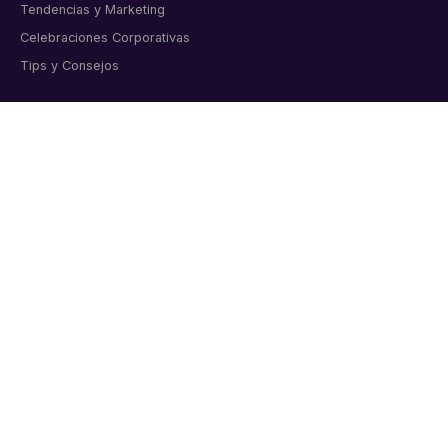
Tendencias y Marketing
Celebraciones Corporativas
Tips y Consejos
CONTACTO
Artículos corporativos personalizados para empresas
colombianas. Bogotá, desde 2011.
📞 6015998919
💬 WhatsApp directo
✉️ info@markmelo.com
Cl. 8a #37A-09 Oficina 313, Bogotá
Lunes a viernes 8:00 am – 6:00 pm
Sábados 9:00 am – 1:00 pm
★★★★★
4.9/5 · 200+ reseñas