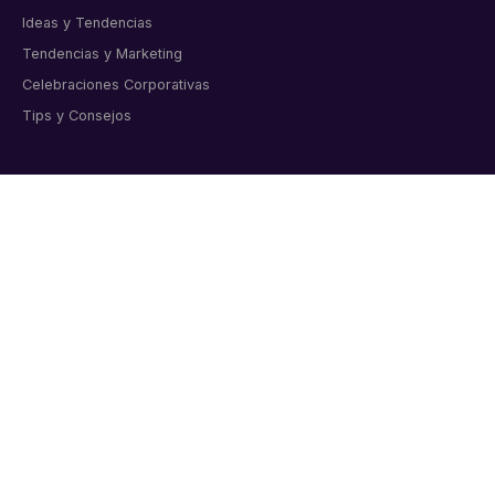
Ideas y Tendencias
Tendencias y Marketing
Celebraciones Corporativas
Tips y Consejos
CONTACTO
Artículos corporativos personalizados para empresas
colombianas. Bogotá, desde 2011.
📞 6015998919
💬 WhatsApp directo
✉️ info@markmelo.com
Cl. 8a #37A-09 Oficina 313, Bogotá
Lunes a viernes 8:00 am – 6:00 pm
Sábados 9:00 am – 1:00 pm
★★★★★
4.9/5 · 200+ reseñas