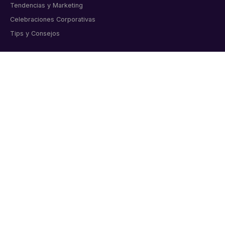
Tendencias y Marketing
Celebraciones Corporativas
Tips y Consejos
CONTACTO
Artículos corporativos personalizados para empresas
colombianas. Bogotá, desde 2011.
📞 6015998919
💬 WhatsApp directo
✉️ info@markmelo.com
Cl. 8a #37A-09 Oficina 313, Bogotá
Lunes a viernes 8:00 am – 6:00 pm
Sábados 9:00 am – 1:00 pm
★★★★★
4.9/5 · 200+ reseñas