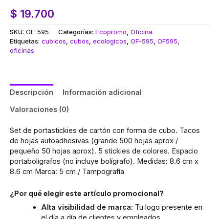
$
19.700
SKU:
OF-595
Categorías:
Ecopromo
,
Oficina
Etiquetas:
cubicos
,
cubos
,
ecologicos
,
OF-595
,
OF595
,
oficinas
Descripción
Información adicional
Valoraciones (0)
Set de portastickies de cartón con forma de cubo. Tacos
de hojas autoadhesivas (grande 500 hojas aprox /
pequeño 50 hojas aprox). 5 stickies de colores. Espacio
portabolígrafos (no incluye bolígrafo). Medidas: 8.6 cm x
8.6 cm Marca: 5 cm / Tampografía
¿Por qué elegir este artículo promocional?
Alta visibilidad de marca:
Tu logo presente en
el día a día de clientes y empleados