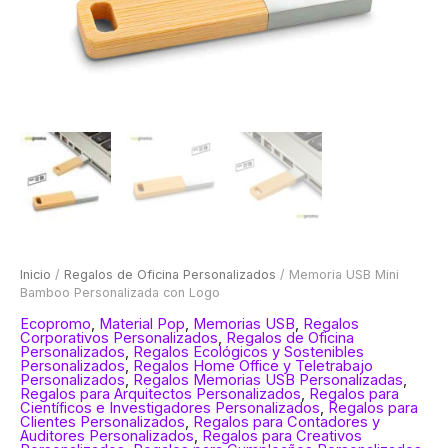
Inicio
/
Regalos de Oficina Personalizados
/ Memoria USB Mini
Bamboo Personalizada con Logo
Ecopromo
,
Material Pop
,
Memorias USB
,
Regalos
Corporativos Personalizados
,
Regalos de Oficina
Personalizados
,
Regalos Ecológicos y Sostenibles
Personalizados
,
Regalos Home Office y Teletrabajo
Personalizados
,
Regalos Memorias USB Personalizadas
,
Regalos para Arquitectos Personalizados
,
Regalos para
Científicos e Investigadores Personalizados
,
Regalos para
Clientes Personalizados
,
Regalos para Contadores y
Auditores Personalizados
,
Regalos para Creativos