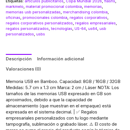
Etiquetas:
artículos publicitarios
,
Copa Mundial 2026
,
flashs
,
markmelo
,
material promocional colombia
,
memorias
,
memorias usb personalizadas
,
merchandising colombia
,
oficinas
,
promocionales colombia
,
regalos corporativos
,
regalos corporativos personalizados
,
regalos empresariales
,
regalos personalizados
,
tecnologías
,
US-64
,
us64
,
usb
personalizados
,
usbs
Descripción
Información adicional
Valoraciones (0)
Memoria USB en Bamboo. Capacidad: 8GB / 16GB / 32GB
Medidas: 5.7 cm x 1.3 cm Marca: 2 cm / Láser NOTA: Los
tamaños de las memorias USB expresado en GB son
aproximados, debido a que la capacidad de
almacenamiento (que muestran en el empaque) está
expresada en el sistema decimal. | ✅ Regalos
empresariales personalizados con tu logo mediante
tampografía, sublimación o grabado láser. ⚠️ El costo de