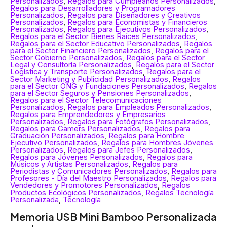
Personalizados
,
Regalos para Cumpleaños Personalizados
,
Regalos para Desarrolladores y Programadores
Personalizados
,
Regalos para Diseñadores y Creativos
Personalizados
,
Regalos para Economistas y Financieros
Personalizados
,
Regalos para Ejecutivos Personalizados
,
Regalos para el Sector Bienes Raíces Personalizados
,
Regalos para el Sector Educativo Personalizados
,
Regalos
para el Sector Financiero Personalizados
,
Regalos para el
Sector Gobierno Personalizados
,
Regalos para el Sector
Legal y Consultoría Personalizados
,
Regalos para el Sector
Logística y Transporte Personalizados
,
Regalos para el
Sector Marketing y Publicidad Personalizados
,
Regalos
para el Sector ONG y Fundaciones Personalizados
,
Regalos
para el Sector Seguros y Pensiones Personalizados
,
Regalos para el Sector Telecomunicaciones
Personalizados
,
Regalos para Empleados Personalizados
,
Regalos para Emprendedores y Empresarios
Personalizados
,
Regalos para Fotógrafos Personalizados
,
Regalos para Gamers Personalizados
,
Regalos para
Graduación Personalizados
,
Regalos para Hombre
Ejecutivo Personalizados
,
Regalos para Hombres Jóvenes
Personalizados
,
Regalos para Jefes Personalizados
,
Regalos para Jóvenes Personalizados
,
Regalos para
Músicos y Artistas Personalizados
,
Regalos para
Periodistas y Comunicadores Personalizados
,
Regalos para
Profesores - Día del Maestro Personalizados
,
Regalos para
Vendedores y Promotores Personalizados
,
Regalos
Productos Ecológicos Personalizados
,
Regalos Tecnología
Personalizada
,
Tecnología
Memoria USB Mini Bamboo Personalizada