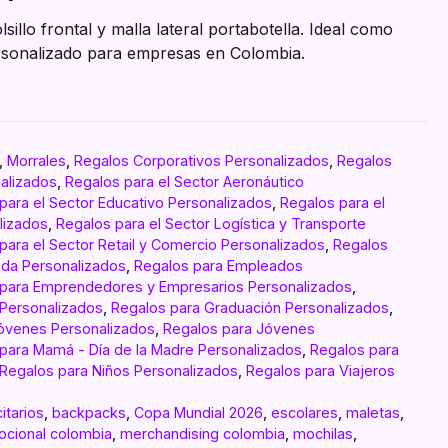
lsillo frontal y malla lateral portabotella. Ideal como
rsonalizado para empresas en Colombia.
,
Morrales
,
Regalos Corporativos Personalizados
,
Regalos
alizados
,
Regalos para el Sector Aeronáutico
para el Sector Educativo Personalizados
,
Regalos para el
lizados
,
Regalos para el Sector Logística y Transporte
para el Sector Retail y Comercio Personalizados
,
Regalos
Moda Personalizados
,
Regalos para Empleados
 para Emprendedores y Empresarios Personalizados
,
 Personalizados
,
Regalos para Graduación Personalizados
,
óvenes Personalizados
,
Regalos para Jóvenes
para Mamá - Día de la Madre Personalizados
,
Regalos para
Regalos para Niños Personalizados
,
Regalos para Viajeros
citarios
,
backpacks
,
Copa Mundial 2026
,
escolares
,
maletas
,
ocional colombia
,
merchandising colombia
,
mochilas
,