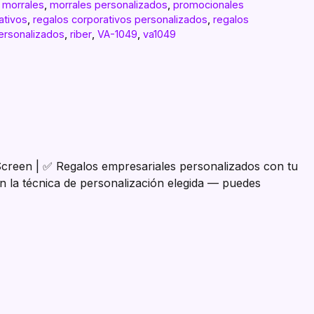
,
morrales
,
morrales personalizados
,
promocionales
ativos
,
regalos corporativos personalizados
,
regalos
ersonalizados
,
riber
,
VA-1049
,
va1049
/ Screen | ✅ Regalos empresariales personalizados con tu
n la técnica de personalización elegida — puedes