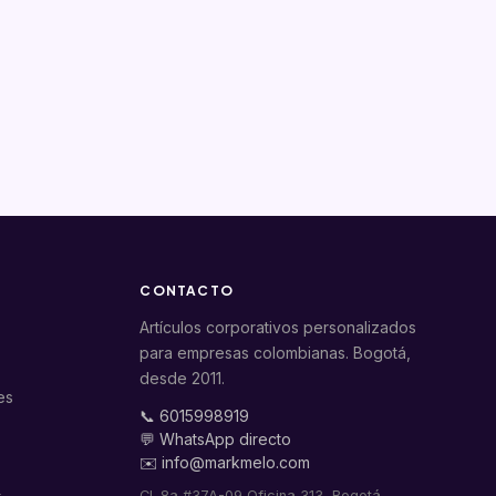
CONTACTO
Artículos corporativos personalizados
para empresas colombianas. Bogotá,
desde 2011.
es
📞 6015998919
💬 WhatsApp directo
✉️ info@markmelo.com
Cl. 8a #37A-09 Oficina 313, Bogotá