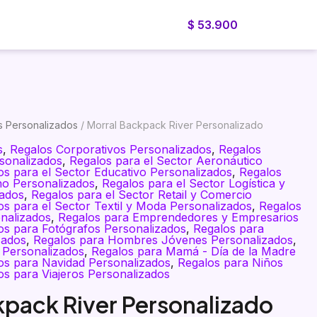
$
53.900
Blog
Cotizador
Nosotros
Cotiza ahora
s Personalizados
/ Morral Backpack River Personalizado
s
,
Regalos Corporativos Personalizados
,
Regalos
sonalizados
,
Regalos para el Sector Aeronáutico
os para el Sector Educativo Personalizados
,
Regalos
no Personalizados
,
Regalos para el Sector Logística y
zados
,
Regalos para el Sector Retail y Comercio
os para el Sector Textil y Moda Personalizados
,
Regalos
nalizados
,
Regalos para Emprendedores y Empresarios
os para Fotógrafos Personalizados
,
Regalos para
zados
,
Regalos para Hombres Jóvenes Personalizados
,
 Personalizados
,
Regalos para Mamá - Día de la Madre
os para Navidad Personalizados
,
Regalos para Niños
os para Viajeros Personalizados
kpack River Personalizado