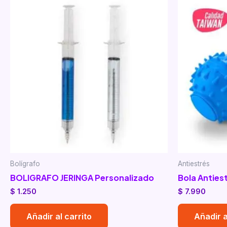
Bolígrafo
Antiestrés
BOLIGRAFO JERINGA Personalizado
Bola Anties
$
1.250
$
7.990
Añadir al carrito
Añadir a