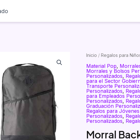
ado
Inicio
Productos
Visualizador
Inicio
/
Regalos para Niño
Material Pop
,
Morrale
Morrales y Bolsos Per
Personalizados
,
Regal
para el Sector Gobier
Transporte Personali
Personalizados
,
Regal
para Empleados Perso
Personalizados
,
Regal
Graduación Personali
Regalos para Jóvenes
Personalizados
,
Regal
Personalizados
,
Regal
Morral Bac