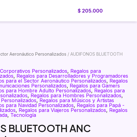
$
205.000
Blog
Cotizador
Nosotros
Cotiza ahora
ector Aeronáutico Personalizados
/ AUDIFONOS BLUETOOTH
 Corporativos Personalizados
,
Regalos para
izados
,
Regalos para Desarrolladores y Programadores
os para el Sector Aeronáutico Personalizados
,
Regalos
municaciones Personalizados
,
Regalos para Gamers
os para Hombre Adulto Personalizados
,
Regalos para
sonalizados
,
Regalos para Hombres Personalizados
,
 Personalizados
,
Regalos para Músicos y Artistas
os para Navidad Personalizados
,
Regalos para Papá -
lizados
,
Regalos para Viajeros Personalizados
,
Regalos
ada
,
Tecnología
S BLUETOOTH ANC