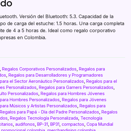
ado
uetooth. Versión del Bluetooth: 5.3. Capacidad de la
po de carga del estuche: 1.5 horas. Una carga completa
te de 4 a 5 horas de. Ideal como regalo corporativo
mpresas en Colombia.
,
Regalos Corporativos Personalizados
,
Regalos para
dos
,
Regalos para Desarrolladores y Programadores
para el Sector Aeronáutico Personalizados
,
Regalos para el
es Personalizados
,
Regalos para Gamers Personalizados
,
lto Personalizados
,
Regalos para Hombres Jóvenes
 para Hombres Personalizados
,
Regalos para Jóvenes
para Músicos y Artistas Personalizados
,
Regalos para
Regalos para Papá - Día del Padre Personalizados
,
Regalos
ados
,
Regalos Tecnología Personalizada
,
Tecnología
citarios
,
audifonos
,
BP-31
,
BP31
,
compactos
,
Copa Mundial
l promocional colombia
,
merchandising colombia
,