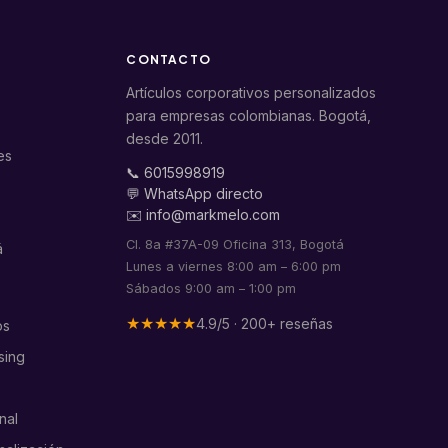
CONTACTO
Artículos corporativos personalizados
para empresas colombianas. Bogotá,
desde 2011.
es
📞 6015998919
💬 WhatsApp directo
✉️ info@markmelo.com
Cl. 8a #37A-09 Oficina 313, Bogotá
á
Lunes a viernes 8:00 am – 6:00 pm
Sábados 9:00 am – 1:00 pm
★★★★★
4.9/5 · 200+ reseñas
os
sing
nal