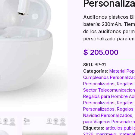
Personaliz
Audífonos plásticos Bl
batería: 230mAh. Tiem
de los audífonos permi
personalizado para e
$
205.000
SKU:
BP-31
Categorías:
Material Pop
Cumpleaños Personaliza
Personalizados
,
Regalos 
Sector Telecomunicacion
Regalos para Hombre Adu
Personalizados
,
Regalos
Personalizados
,
Regalos 
Navidad Personalizados
,
para Viajeros Personaliz
Etiquetas:
artículos publi
2026
,
markmelo
,
materia