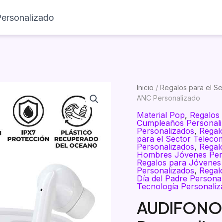
rsonalizado
Inicio
Productos
Visualizador
Inicio
/
Regalos para el S
ANC Personalizado
Material Pop
,
Regalos
Cumpleaños Personal
Personalizados
,
Regal
para el Sector Teleco
Personalizados
,
Regal
Hombres Jóvenes Per
Regalos para Jóvenes
Personalizados
,
Regal
Día del Padre Persona
Tecnología Personaliz
AUDIFONO