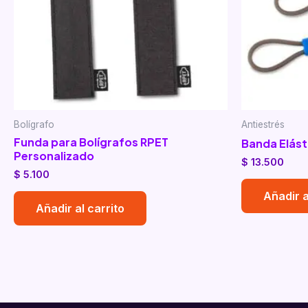
Bolígrafo
Antiestrés
Funda para Bolígrafos RPET
Banda Elást
Personalizado
$
13.500
$
5.100
Añadir a
Añadir al carrito