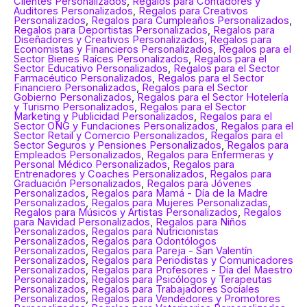
Clientes Personalizados
,
Regalos para Contadores y
Auditores Personalizados
,
Regalos para Creativos
Personalizados
,
Regalos para Cumpleaños Personalizados
,
Regalos para Deportistas Personalizados
,
Regalos para
Diseñadores y Creativos Personalizados
,
Regalos para
Economistas y Financieros Personalizados
,
Regalos para el
Sector Bienes Raíces Personalizados
,
Regalos para el
Sector Educativo Personalizados
,
Regalos para el Sector
Farmacéutico Personalizados
,
Regalos para el Sector
Financiero Personalizados
,
Regalos para el Sector
Gobierno Personalizados
,
Regalos para el Sector Hotelería
y Turismo Personalizados
,
Regalos para el Sector
Marketing y Publicidad Personalizados
,
Regalos para el
Sector ONG y Fundaciones Personalizados
,
Regalos para el
Sector Retail y Comercio Personalizados
,
Regalos para el
Sector Seguros y Pensiones Personalizados
,
Regalos para
Empleados Personalizados
,
Regalos para Enfermeras y
Personal Médico Personalizados
,
Regalos para
Entrenadores y Coaches Personalizados
,
Regalos para
Graduación Personalizados
,
Regalos para Jóvenes
Personalizados
,
Regalos para Mamá - Día de la Madre
Personalizados
,
Regalos para Mujeres Personalizadas
,
Regalos para Músicos y Artistas Personalizados
,
Regalos
para Navidad Personalizados
,
Regalos para Niños
Personalizados
,
Regalos para Nutricionistas
Personalizados
,
Regalos para Odontólogos
Personalizados
,
Regalos para Pareja - San Valentín
Personalizados
,
Regalos para Periodistas y Comunicadores
Personalizados
,
Regalos para Profesores - Día del Maestro
Personalizados
,
Regalos para Psicólogos y Terapeutas
Personalizados
,
Regalos para Trabajadores Sociales
Personalizados
,
Regalos para Vendedores y Promotores