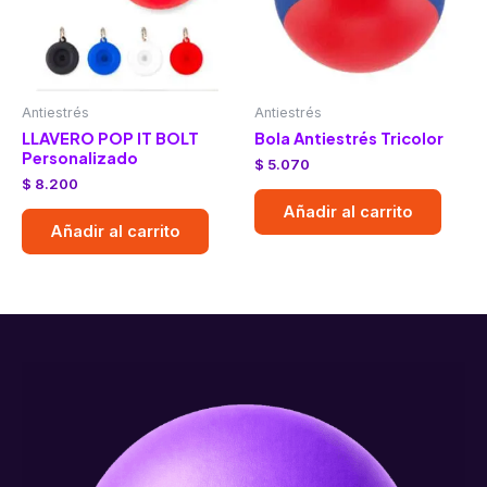
Antiestrés
Antiestrés
LLAVERO POP IT BOLT
Bola Antiestrés Tricolor
Personalizado
$
5.070
$
8.200
Añadir al carrito
Añadir al carrito