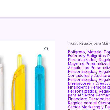
Inicio
Productos
Visualizador
Inicio
/
Regalos para Músic
Bolígrafo
,
Material Po
Esferos y Bolígrafos 
Personalizados
,
Regal
Mayores Personalizad
Arquitectos Personali
Personalizados
,
Regal
Contadores y Auditore
Personalizados
,
Regal
Diseñadores y Creativ
Financieros Personali
Personalizados
,
Regal
para el Sector Farmac
Financiero Personaliz
Regalos para el Secto
Sector Marketing y Pu