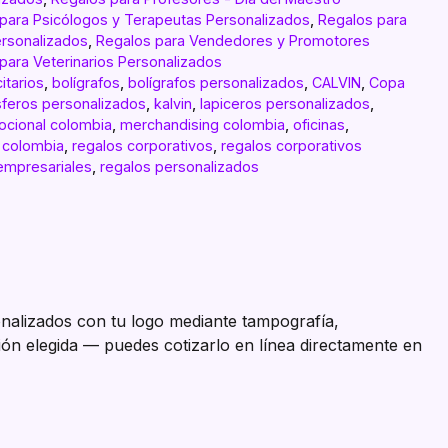
para Psicólogos y Terapeutas Personalizados
,
Regalos para
ersonalizados
,
Regalos para Vendedores y Promotores
para Veterinarios Personalizados
citarios
,
bolígrafos
,
bolígrafos personalizados
,
CALVIN
,
Copa
feros personalizados
,
kalvin
,
lapiceros personalizados
,
ocional colombia
,
merchandising colombia
,
oficinas
,
 colombia
,
regalos corporativos
,
regalos corporativos
empresariales
,
regalos personalizados
nalizados con tu logo mediante tampografía,
ión elegida — puedes cotizarlo en línea directamente en