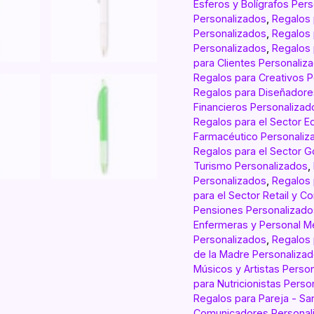
Esferos y Bolígrafos Per
Personalizados
,
Regalos 
Personalizados
,
Regalos 
Personalizados
,
Regalos 
para Clientes Personaliz
Regalos para Creativos 
Regalos para Diseñadore
Financieros Personalizad
Regalos para el Sector E
Farmacéutico Personaliz
Regalos para el Sector G
Turismo Personalizados
,
Personalizados
,
Regalos 
para el Sector Retail y 
Pensiones Personalizado
Enfermeras y Personal M
Personalizados
,
Regalos 
de la Madre Personaliza
Músicos y Artistas Perso
para Nutricionistas Perso
Regalos para Pareja - Sa
Comunicadores Personal