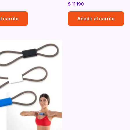
$
11.190
l carrito
Añadir al carrito