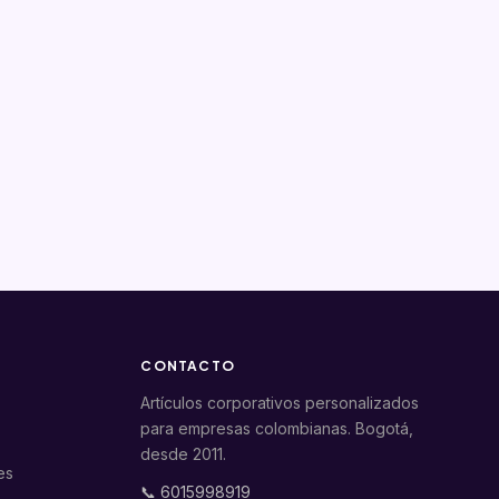
CONTACTO
Artículos corporativos personalizados
para empresas colombianas. Bogotá,
desde 2011.
es
📞 6015998919