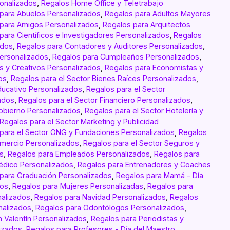
sonalizados
,
Regalos Home Office y Teletrabajo
para Abuelos Personalizados
,
Regalos para Adultos Mayores
para Amigos Personalizados
,
Regalos para Arquitectos
para Científicos e Investigadores Personalizados
,
Regalos
ados
,
Regalos para Contadores y Auditores Personalizados
,
Personalizados
,
Regalos para Cumpleaños Personalizados
,
s y Creativos Personalizados
,
Regalos para Economistas y
os
,
Regalos para el Sector Bienes Raíces Personalizados
,
ducativo Personalizados
,
Regalos para el Sector
ados
,
Regalos para el Sector Financiero Personalizados
,
obierno Personalizados
,
Regalos para el Sector Hotelería y
Regalos para el Sector Marketing y Publicidad
para el Sector ONG y Fundaciones Personalizados
,
Regalos
Comercio Personalizados
,
Regalos para el Sector Seguros y
s
,
Regalos para Empleados Personalizados
,
Regalos para
édico Personalizados
,
Regalos para Entrenadores y Coaches
para Graduación Personalizados
,
Regalos para Mamá - Día
dos
,
Regalos para Mujeres Personalizadas
,
Regalos para
nalizados
,
Regalos para Navidad Personalizados
,
Regalos
nalizados
,
Regalos para Odontólogos Personalizados
,
n Valentín Personalizados
,
Regalos para Periodistas y
izados
,
Regalos para Profesores - Día del Maestro