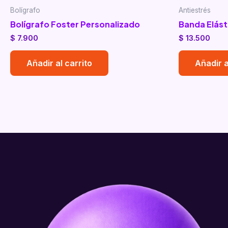
Bolígrafo
Antiestrés
Bolígrafo Foster Personalizado
Banda Elást
$
7.900
$
13.500
Añadir al carrito
Añadir a