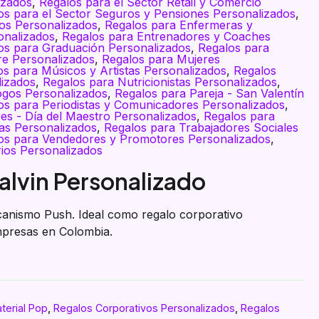
izados
,
Regalos para el Sector Retail y Comercio
os para el Sector Seguros y Pensiones Personalizados
,
os Personalizados
,
Regalos para Enfermeras y
onalizados
,
Regalos para Entrenadores y Coaches
os para Graduación Personalizados
,
Regalos para
re Personalizados
,
Regalos para Mujeres
os para Músicos y Artistas Personalizados
,
Regalos
lizados
,
Regalos para Nutricionistas Personalizados
,
ogos Personalizados
,
Regalos para Pareja - San Valentín
os para Periodistas y Comunicadores Personalizados
,
es - Día del Maestro Personalizados
,
Regalos para
as Personalizados
,
Regalos para Trabajadores Sociales
os para Vendedores y Promotores Personalizados
,
rios Personalizados
alvin Personalizado
ecanismo Push. Ideal como regalo corporativo
mpresas en Colombia.
terial Pop
,
Regalos Corporativos Personalizados
,
Regalos