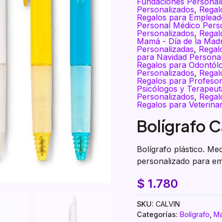
Fundaciones Personal
Personalizados
,
Regal
Regalos para Emplead
Personal Médico Pers
Personalizados
,
Regal
Mamá - Día de la Mad
Personalizadas
,
Regal
para Navidad Persona
Regalos para Odontól
Personalizados
,
Regal
Regalos para Profesor
Psicólogos y Terapeut
Personalizados
,
Regal
Regalos para Veterina
Bolígrafo C
Bolígrafo plástico. M
personalizado para e
$
1.780
SKU:
CALVIN
Categorías:
Bolígrafo
,
Ma