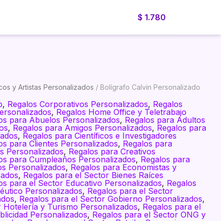
$
1.780
Blog
Cotizador
Nosotros
Cotiza ahora
os y Artistas Personalizados
/ Bolígrafo Calvin Personalizado
p
,
Regalos Corporativos Personalizados
,
Regalos
Personalizados
,
Regalos Home Office y Teletrabajo
os para Abuelos Personalizados
,
Regalos para Adultos
os
,
Regalos para Amigos Personalizados
,
Regalos para
zados
,
Regalos para Científicos e Investigadores
os para Clientes Personalizados
,
Regalos para
s Personalizados
,
Regalos para Creativos
os para Cumpleaños Personalizados
,
Regalos para
os Personalizados
,
Regalos para Economistas y
zados
,
Regalos para el Sector Bienes Raíces
os para el Sector Educativo Personalizados
,
Regalos
éutico Personalizados
,
Regalos para el Sector
ados
,
Regalos para el Sector Gobierno Personalizados
,
r Hotelería y Turismo Personalizados
,
Regalos para el
blicidad Personalizados
,
Regalos para el Sector ONG y