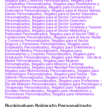
Regalos para Creativos Personalizados
,
Regalos para
Cumpleaños Personalizados
,
Regalos para Diseñadores y
Creativos Personalizados
,
Regalos para Economistas y
Financieros Personalizados
,
Regalos para el Sector Bienes
Raíces Personalizados
,
Regalos para el Sector Educativo
Personalizados
,
Regalos para el Sector Farmacéutico
Personalizados
,
Regalos para el Sector Financiero
Personalizados
,
Regalos para el Sector Gobierno
Personalizados
,
Regalos para el Sector Hotelería y Turismo
Personalizados
,
Regalos para el Sector Marketing y
Publicidad Personalizados
,
Regalos para el Sector ONG y
Fundaciones Personalizados
,
Regalos para el Sector Retail
y Comercio Personalizados
,
Regalos para el Sector
Seguros y Pensiones Personalizados
,
Regalos para
Empleados Personalizados
,
Regalos para Enfermeras y
Personal Médico Personalizados
,
Regalos para
Entrenadores y Coaches Personalizados
,
Regalos para
Graduación Personalizados
,
Regalos para Mamá - Día de la
Madre Personalizados
,
Regalos para Mujeres
Personalizadas
,
Regalos para Músicos y Artistas
Personalizados
,
Regalos para Navidad Personalizados
,
Regalos para Nutricionistas Personalizados
,
Regalos para
Odontólogos Personalizados
,
Regalos para Pareja - San
Valentín Personalizados
,
Regalos para Periodistas y
Comunicadores Personalizados
,
Regalos para Profesores -
Día del Maestro Personalizados
,
Regalos para Psicólogos y
Terapeutas Personalizados
,
Regalos para Trabajadores
Sociales Personalizados
,
Regalos para Vendedores y
Promotores Personalizados
,
Regalos para Veterinarios
Personalizados
Buckingham Boligrafo Personalizado